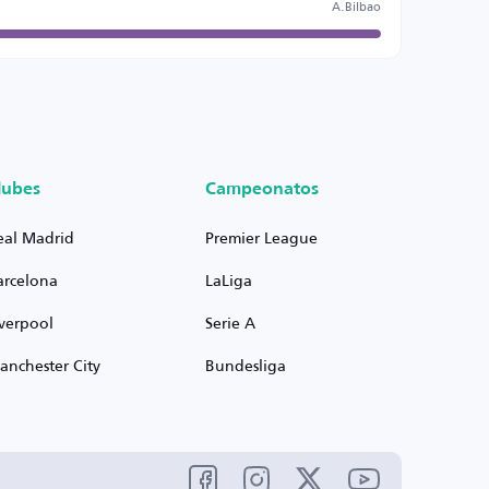
A.Bilbao
lubes
Campeonatos
eal Madrid
Premier League
arcelona
LaLiga
iverpool
Serie A
anchester City
Bundesliga