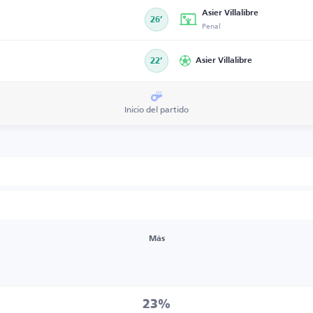
Asier Villalibre
26’
Penal
22’
Asier Villalibre
Inicio del partido
Más
23%