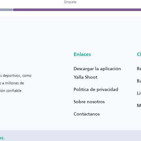
Empate
Enlaces
C
Descargar la aplicación
R
os deportivos, como
Yalla Shoot
B
s a millones de
Política de privacidad
ión confiable.
L
Sobre nosotros
M
Contáctanos
os.