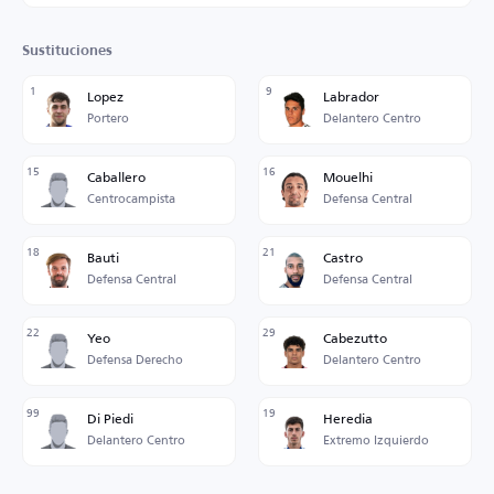
Sustituciones
1
9
Lopez
Labrador
Portero
Delantero Centro
15
16
Caballero
Mouelhi
Centrocampista
Defensa Central
18
21
Bauti
Castro
Defensa Central
Defensa Central
22
29
Yeo
Cabezutto
Defensa Derecho
Delantero Centro
99
19
Di Piedi
Heredia
Delantero Centro
Extremo Izquierdo