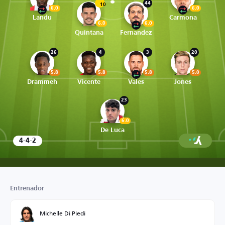
44
10
6.0
6.0
Landu
Carmona
6.0
6.0
Quintana
Fernandez
26
4
3
20
5.8
5.8
5.8
5.0
Drammeh
Vicente
Vales
Jones
23
6.0
De Luca
4-4-2
Entrenador
Michelle Di Piedi