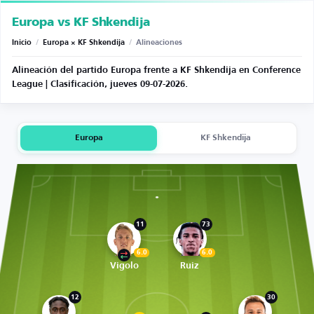
Europa vs KF Shkendija
Inicio
/
Europa × KF Shkendija
/
Alineaciones
Alineación del partido Europa frente a KF Shkendija en Conference
League | Clasificación, jueves 09-07-2026.
Europa
KF Shkendija
11
73
6.0
6.0
Vigolo
Ruiz
12
30