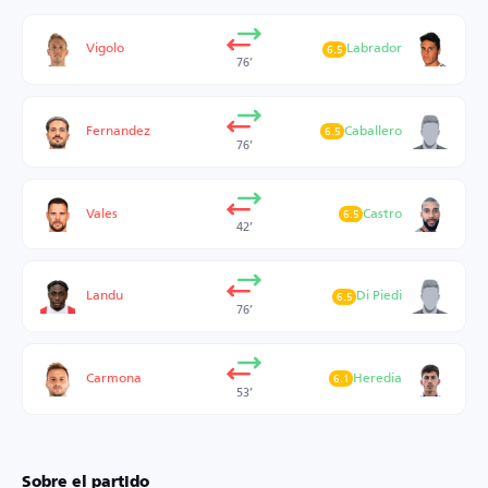
Vigolo
Labrador
6.5
76’
Fernandez
Caballero
6.5
76’
Vales
Castro
6.5
42’
Landu
Di Piedi
6.5
76’
Carmona
Heredia
6.1
53’
Sobre el partido