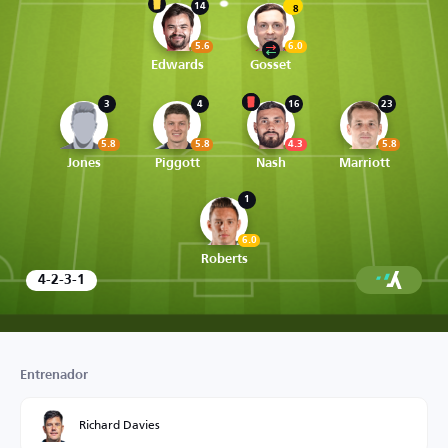
14
8
5.6
6.0
Edwards
Gosset
3
4
16
23
5.8
5.8
4.3
5.8
Jones
Piggott
Nash
Marriott
1
6.0
Roberts
4-2-3-1
Entrenador
Richard Davies