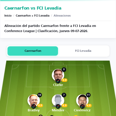
Caernarfon vs FCI Levadia
Inicio
/
Caernarfon × FCI Levadia
/
Alineaciones
Alineación del partido Caernarfon frente a FCI Levadia en
Conference League | Clasificación, jueves 09-07-2026.
Caernarfon
FCI Levadia
9
6.0
Clarke
19
7
11
6.0
6.0
6.0
Bradley
Mendes
Cieslewicz