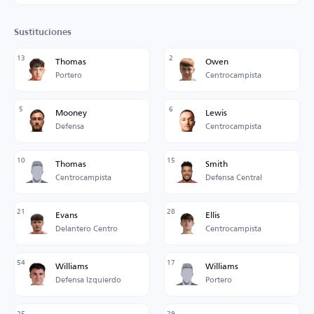
Sustituciones
13
2
Thomas
Owen
Portero
Centrocampista
5
6
Mooney
Lewis
Defensa
Centrocampista
10
15
Thomas
Smith
Centrocampista
Defensa Central
21
28
Evans
Ellis
Delantero Centro
Centrocampista
54
17
Williams
Williams
Defensa Izquierdo
Portero
25
29