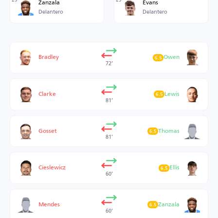
Zanzala
Evans
Delantero
Delantero
Bradley
Owen
6.5
72’
Clarke
Lewis
6.5
81’
Gosset
Thomas
6.5
81’
Cieslewicz
Ellis
6.5
60’
Mendes
Zanzala
6.5
60’