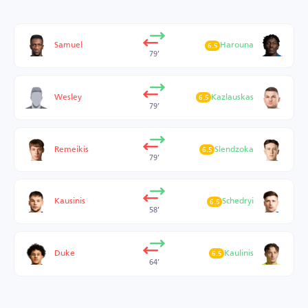
Samuel
Harouna
6.5
79’
Wesley
Kazlauskas
6.5
79’
Remeikis
Slendzoka
6.5
79’
Kausinis
Schedryi
6.5
58’
Duke
Kaulinis
6.5
64’