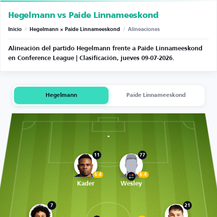
Hegelmann vs Paide Linnameeskond
Inicio
/
Hegelmann × Paide Linnameeskond
/
Alineaciones
Alineación del partido Hegelmann frente a Paide Linnameeskond
en Conference League | Clasificación, jueves 09-07-2026.
Hegelmann
Paide Linnameeskond
11
77
6.4
6.4
Kader
Wesley
7
21