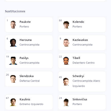
Sustituciones
1
80
Paukste
Kolendo
Portero
Portero
6
9
Harouna
Kazlauskas
Centrocampista
Centrocampista
19
22
Pašilys
Tibell
Centrocampista
Delantero Centro
26
Slendzoka
Schedryi
45
Defensa Central
Centrocampista Alero
Izquierdo
67
24
Kaulinis
Sinkevičius
Extremo Izquierdo
Portero