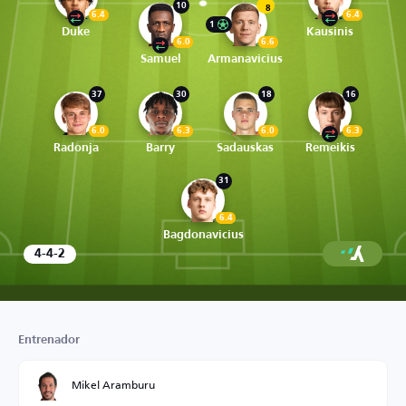
10
8
6.4
6.4
1
Duke
Kausinis
6.0
6.6
Samuel
Armanavicius
37
30
18
16
6.0
6.3
6.0
6.3
Radonja
Barry
Sadauskas
Remeikis
31
6.4
Bagdonavicius
4-4-2
Entrenador
Mikel Aramburu