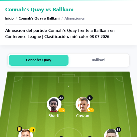
Connah's Quay vs Ballkani
Inicio
/
Connah's Quay × Ballkani
/
Alineaciones
Alineación del partido Connah's Quay frente a Ballkani en
Conference League | Clasificación, miércoles 08-07-2026.
Connah's Quay
Ballkani
23
6
6.5
6.5
Sharif
Cowan
11
4