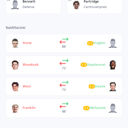
Bennett
Partridge
Defensa
Centrocampista
Sustitución
Stone
Hughes
6.5
88’
Woodcock
Stephenson
6.5
73’
West
Deane
6.5
73’
Franklin
Mehasseb
6.5
88’