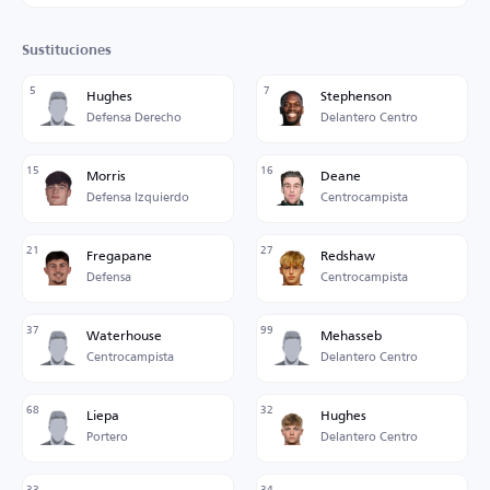
Sustituciones
5
7
Hughes
Stephenson
Defensa Derecho
Delantero Centro
15
16
Morris
Deane
Defensa Izquierdo
Centrocampista
21
27
Fregapane
Redshaw
Defensa
Centrocampista
37
99
Waterhouse
Mehasseb
Centrocampista
Delantero Centro
68
32
Liepa
Hughes
Portero
Delantero Centro
33
34