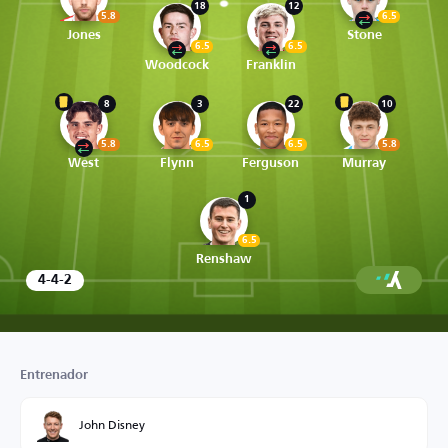
18
12
5.8
6.5
Jones
Stone
6.5
6.5
Woodcock
Franklin
8
3
22
10
5.8
6.5
6.5
5.8
West
Flynn
Ferguson
Murray
1
6.5
Renshaw
4-4-2
Entrenador
John Disney