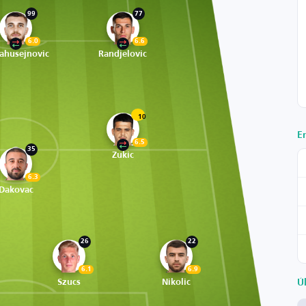
99
77
6.0
6.6
ahusejnovic
Randjelovic
10
E
6.5
35
Zukic
6.3
Dakovac
26
22
6.1
6.9
Szucs
Nikolic
Ú