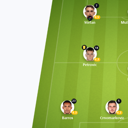
7
6.5
Stefan
Mul
18
6.3
Petrovic
23
5
6.3
6.2
Barros
Crnomarkovic