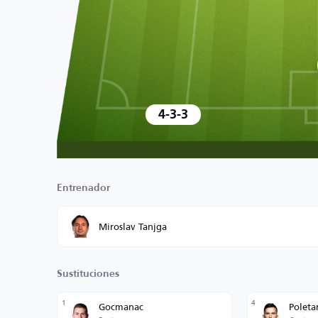
4-3-3
Entrenador
Miroslav Tanjga
Sustituciones
1
4
Gocmanac
Poleta