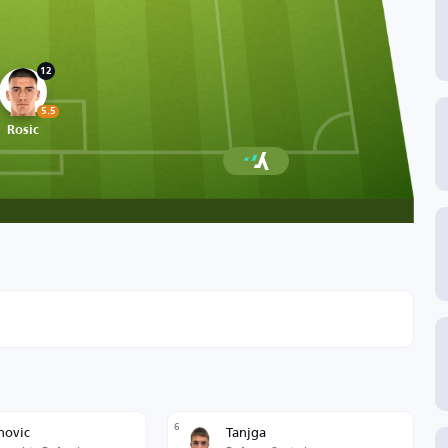
12
5.5
Rosic
6
novic
Tanjga