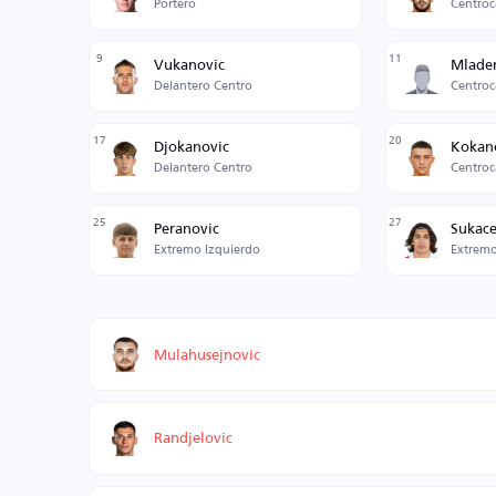
Portero
Centroc
9
11
Vukanovic
Mlade
Delantero Centro
Centroc
17
20
Djokanovic
Kokan
Delantero Centro
Centroc
25
27
Peranovic
Sukac
Extremo Izquierdo
Extremo
Mulahusejnovic
Randjelovic