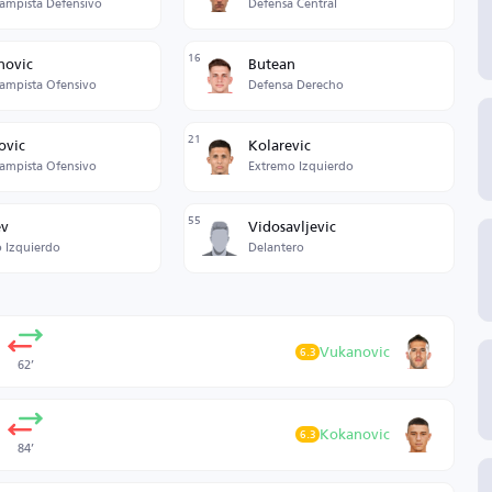
ampista Defensivo
Defensa Central
16
novic
Butean
ampista Ofensivo
Defensa Derecho
21
ovic
Kolarevic
ampista Ofensivo
Extremo Izquierdo
55
ev
Vidosavljevic
 Izquierdo
Delantero
Vukanovic
6.3
62’
Kokanovic
6.3
84’