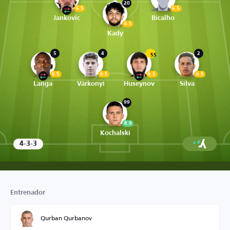
20
6.5
6.5
Jankovic
Bicalho
6.5
Kady
5
4
2
55
6.5
6.5
6.5
6.5
Langa
Várkonyi
Huseynov
Silva
99
8.9
Kochalski
4-3-3
Entrenador
Qurban Qurbanov