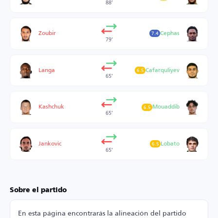
88’
Zoubir
Cephas
7.4
79’
Langa
Cafarquliyev
6.5
65’
Kashchuk
Mouaddib
6.5
65’
Jankovic
Lobato
6.5
65’
Sobre el partido
En esta página encontrarás la alineación del partido