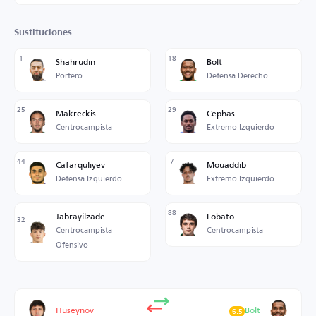
Sustituciones
1
18
Shahrudin
Bolt
Portero
Defensa Derecho
25
29
Makreckis
Cephas
Centrocampista
Extremo Izquierdo
44
7
Cafarquliyev
Mouaddib
Defensa Izquierdo
Extremo Izquierdo
88
Jabrayilzade
Lobato
32
Centrocampista
Centrocampista
Ofensivo
Huseynov
Bolt
6.5