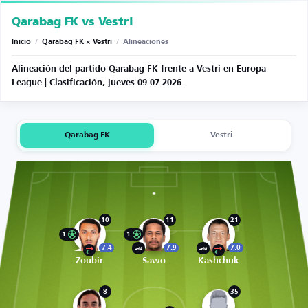
Qarabag FK vs Vestri
Inicio
/
Qarabag FK × Vestri
/
Alineaciones
Alineación del partido Qarabag FK frente a Vestri en Europa
League | Clasificación, jueves 09-07-2026.
Qarabag FK
Vestri
10
11
21
1
1
7.4
7.9
7.0
Zoubir
Sawo
Kashchuk
8
35