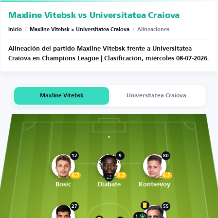
Maxline Vitebsk vs Universitatea Craiova
Inicio
/
Maxline Vitebsk × Universitatea Craiova
/
Alineaciones
Alineación del partido Maxline Vitebsk frente a Universitatea
Craiova en Champions League | Clasificación, miércoles 08-07-2026.
Maxline Vitebsk
Universitatea Craiova
12
9
80
6.5
6.5
6.5
Bosic
Diabate
Kontsevoy
27
55
1