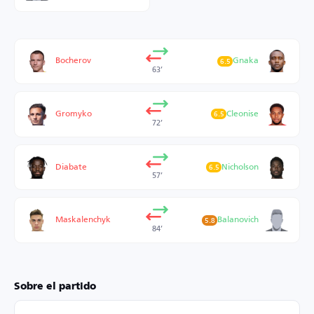
Bocherov
Gnaka
6.5
63’
Gromyko
Cleonise
6.5
72’
Diabate
Nicholson
6.5
57’
Maskalenchyk
Balanovich
5.8
84’
Sobre el partido