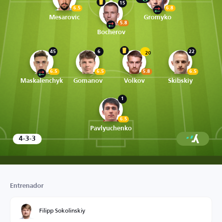
15
6.5
6.8
Mesarovic
Gromyko
5.8
Bocherov
45
6
22
20
6.5
6.5
5.8
6.5
Maskalenchyk
Gomanov
Volkov
Skibskiy
1
6.5
Pavlyuchenko
4-3-3
Entrenador
Filipp Sokolinskiy