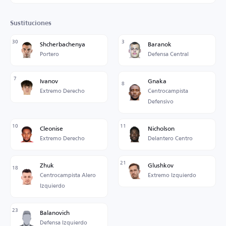
Sustituciones
30
3
Shcherbachenya
Baranok
Portero
Defensa Central
7
Ivanov
Gnaka
8
Extremo Derecho
Centrocampista
Defensivo
10
11
Cleonise
Nicholson
Extremo Derecho
Delantero Centro
21
Zhuk
Glushkov
18
Centrocampista Alero
Extremo Izquierdo
Izquierdo
23
Balanovich
Defensa Izquierdo