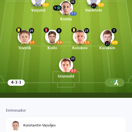
32
6.7
6.2
1
Varjund
Valdmets
7.1
Kreida
26
3
23
7
5.7
5.0
5.5
6.0
Tovstik
Kollo
Kolobov
Kuraksin
33
4.7
Grunvald
4-3-3
Entrenador
Konstantin Vassiljev