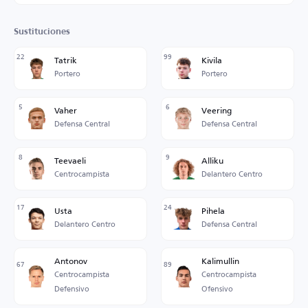
Sustituciones
22
99
Tatrik
Kivila
Portero
Portero
5
6
Vaher
Veering
Defensa Central
Defensa Central
8
9
Teevaeli
Alliku
Centrocampista
Delantero Centro
17
24
Usta
Pihela
Delantero Centro
Defensa Central
Antonov
Kalimullin
67
89
Centrocampista
Centrocampista
Defensivo
Ofensivo