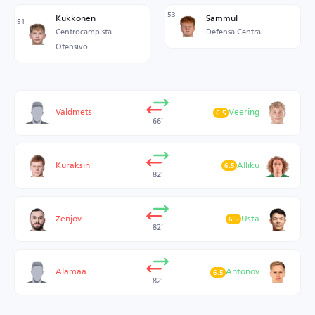
53
Kukkonen
Sammul
51
Centrocampista
Defensa Central
Ofensivo
Valdmets
Veering
6.5
66’
Kuraksin
Alliku
6.5
82’
Zenjov
Usta
6.5
82’
Alamaa
Antonov
6.5
82’