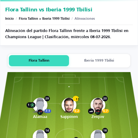
Flora Tallinn vs Iberia 1999 Tbilisi
Inicio
/
Flora Tallinn × Iberia 1999 Tbilisi
/
Alineaciones
Alineación del partido Flora Tallinn frente a Iberia 1999 Tbilisi en
Champions League | Clasificación, miércoles 08-07-2026.
Flora Tallinn
Iberia 1999 Tbilisi
29
20
11
1
7.1
6.2
6.7
Alamaa
Sappinen
Zenjov
14
18