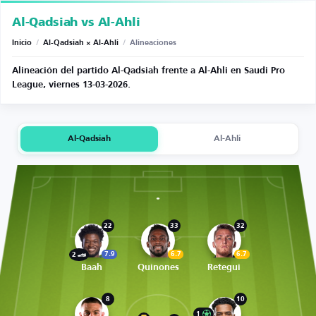
Al-Qadsiah vs Al-Ahli
Inicio
/
Al-Qadsiah × Al-Ahli
/
Alineaciones
Alineación del partido Al-Qadsiah frente a Al-Ahli en Saudi Pro
League, viernes 13-03-2026.
Al-Qadsiah
Al-Ahli
22
33
32
7.9
6.7
6.7
2
Baah
Quinones
Retegui
8
10
1