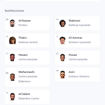
Sustituciones
28
12
Al-Kassar
Shahrani
Portero
Defensa Izquierdo
4
7
Thakri
Al-Ammar
Defensa Central
Extremo Izquierdo
11
27
Hazazi
Housa
Centrocampista
Centrocampista
19
Mohannashi
Asiri
40
Centrocampista
Extremo Derecho
Defensivo
9
Al-Salem
Delantero Centro