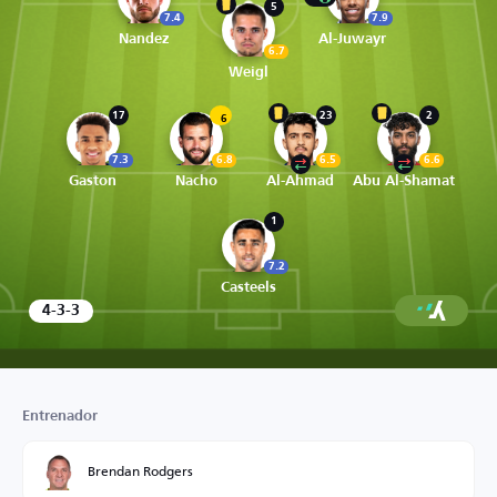
5
7.4
7.9
Nandez
Al-Juwayr
6.7
Weigl
17
23
2
6
7.3
6.8
6.5
6.6
Gaston
Nacho
Al-Ahmad
Abu Al-Shamat
1
7.2
Casteels
4-3-3
Entrenador
Brendan Rodgers