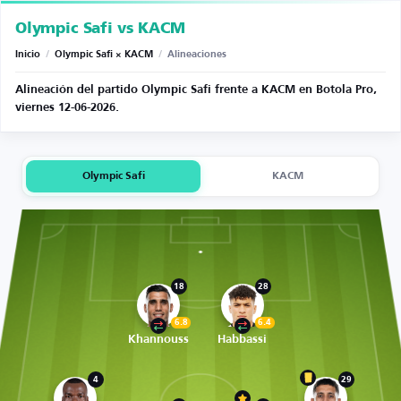
Olympic Safi vs KACM
Inicio
/
Olympic Safi × KACM
/
Alineaciones
Alineación del partido Olympic Safi frente a KACM en Botola Pro,
viernes 12-06-2026.
Olympic Safi
KACM
18
28
6.8
6.4
Khannouss
Habbassi
4
29