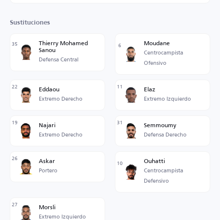
Sustituciones
Thierry Mohamed
Moudane
35
6
Sanou
Centrocampista
Defensa Central
Ofensivo
22
11
Eddaou
Elaz
Extremo Derecho
Extremo Izquierdo
19
31
Najari
Semmoumy
Extremo Derecho
Defensa Derecho
26
Askar
Ouhatti
10
Portero
Centrocampista
Defensivo
27
Morsli
Extremo Izquierdo