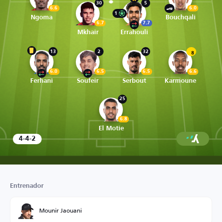
30
5
6.6
6.0
1
Ngoma
Bouchqali
6.7
7.7
Mkhair
Errahouli
13
2
32
8
6.0
6.5
6.5
6.6
Ferhani
Soufeir
Serbout
Karmoune
25
6.8
El Motie
4-4-2
Entrenador
Mounir Jaouani