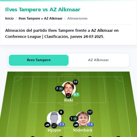
Ilves Tampere vs AZ Alkmaar
Inicio
/
Ilves Tampere × AZ Alkmaar
/
Alineaciones
Alineación del partido Ilves Tampere frente a AZ Alkmaar en
Conference League | Clasificación, jueves 24-07-2025.
Ilves Tampere
AZ Alkmaar
10
2
8.1
Riski
8
17
1
7.5
7.9
Stjopin
Söderbäck