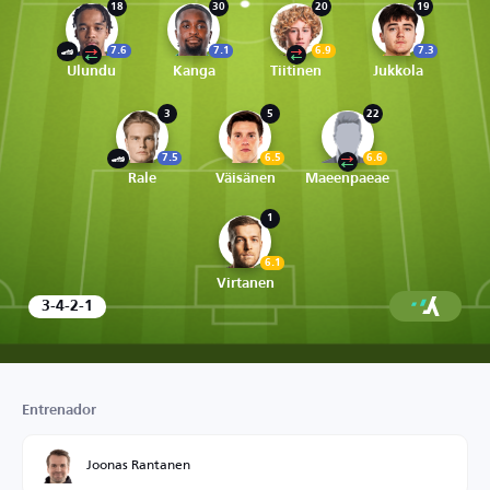
18
30
20
19
7.6
7.1
6.9
7.3
Ulundu
Kanga
Tiitinen
Jukkola
3
5
22
7.5
6.5
6.6
Rale
Väisänen
Maeenpaeae
1
6.1
Virtanen
3-4-2-1
Entrenador
Joonas Rantanen