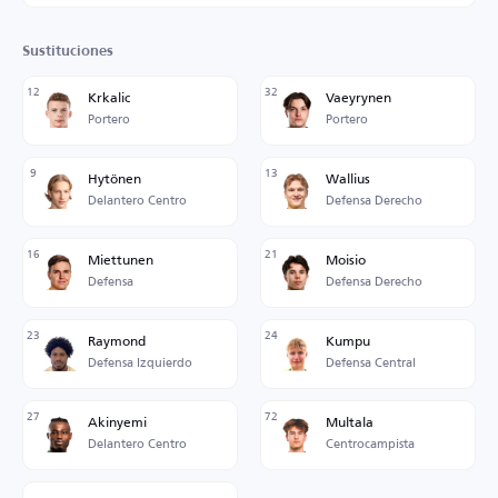
Sustituciones
12
32
Krkalic
Vaeyrynen
Portero
Portero
9
13
Hytönen
Wallius
Delantero Centro
Defensa Derecho
16
21
Miettunen
Moisio
Defensa
Defensa Derecho
23
24
Raymond
Kumpu
Defensa Izquierdo
Defensa Central
27
72
Akinyemi
Multala
Delantero Centro
Centrocampista