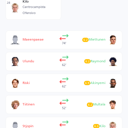
Kilo
28
Centrocampista
Ofensivo
Maeenpaeae
Miettunen
6.2
74’
Ulundu
Raymond
6.2
62’
Riski
Akinyemi
6.9
62’
Tiitinen
Multala
6.2
52’
Stjopin
Kilo
6.3