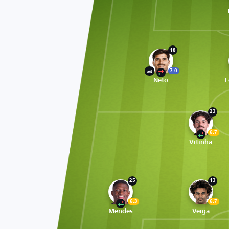
18
7.0
Neto
F
23
6.7
Vitinha
25
13
6.3
6.7
Mendes
Veiga