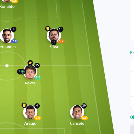
6.5
Ronaldo
8
10
7.0
5.9
ernandes
Silva
E
15
1
8.2
Neves
4
20
Ú
6.6
6.9
Araujo
Cancelo