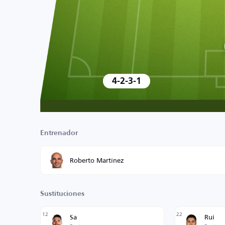
4-2-3-1
Entrenador
Roberto Martínez
Sustituciones
12
22
Sa
Rui