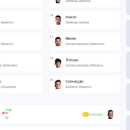
Defensa Derecho
14
Inacio
 Derecho
Defensa Central
21
Neves
 Derecho
Centrocampista Defensivo
16
Trincao
o Delantero
Centrocampista Ofensivo
26
s
Conceição
 Izquierdo
Extremo Derecho
Semedo
6.1
72’