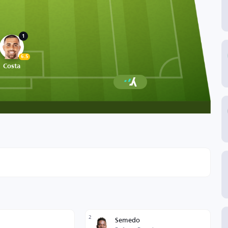
1
6.5
Costa
2
Semedo