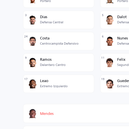
Portero
Portero
3
5
Dias
Dalot
Defensa Central
Defensa
24
6
Costa
Nunes
Centrocampista Defensivo
Defensa
9
11
Ramos
Felix
Delantero Centro
Segund
17
19
Leao
Guede
Extremo Izquierdo
Extremo
Mendes