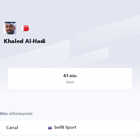
Khaled Al-Hadi
43
Año
Edad
Más información
beIN Sport
Canal