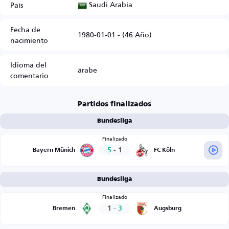
Saudi Arabia
País
Fecha de
1980-01-01 - (46 Año)
nacimiento
Idioma del
árabe
comentario
Partidos finalizados
Bundesliga
Finalizado
5
-
1
Bayern Münich
FC Köln
Bundesliga
Finalizado
1
-
3
Bremen
Augsburg