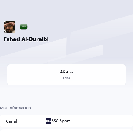
Fahad Al-Duraibi
46
Año
Edad
Más información
SSC Sport
Canal