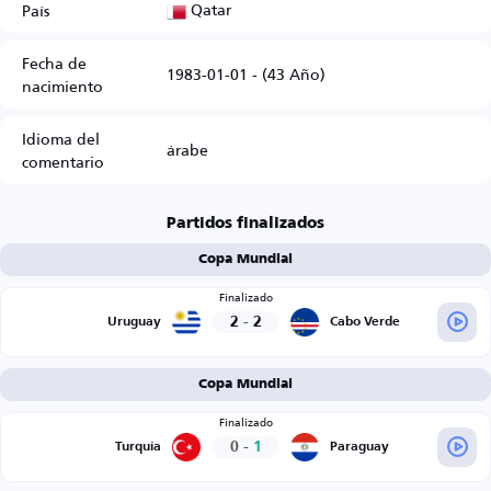
Qatar
País
Fecha de
1983-01-01 - (43 Año)
nacimiento
Idioma del
árabe
comentario
Partidos finalizados
Copa Mundial
Finalizado
2
-
2
Uruguay
Cabo Verde
Copa Mundial
Finalizado
0
-
1
Turquía
Paraguay