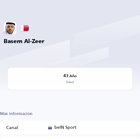
Basem Al-Zeer
43
Año
Edad
Más información
beIN Sport
Canal