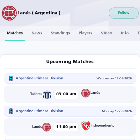
Lanús ( Argentina )
Follow
Matches
News
Standings
Players
Video
Info
T
Upcoming Matches
Argentine Primera División
Wednesday 12-08-2026
Lanús
03:00 am
Talleres
Argentine Primera División
Monday 17-08-2026
Independiente
11:00 pm
Lanús